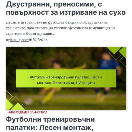
Двустранни, преносими, с
повърхност за изтриване на сухо
Дъските за трениране по футбол са безценни инструменти за
треньорите, проектирани да улеснят ефективната комуникация на
стратегии и бързи корекции…
by
Лила Прескот
16/01/2026
ОБОРУДВАНЕ ЗА ФУТБОЛ
Футболни тренировъчни
палатки: Лесен монтаж,