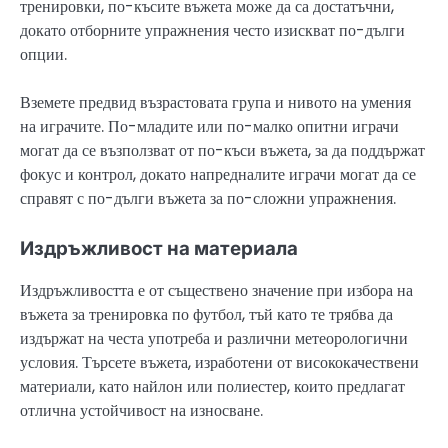
тренировки, по-късите въжета може да са достатъчни,
докато отборните упражнения често изискват по-дълги
опции.
Вземете предвид възрастовата група и нивото на умения
на играчите. По-младите или по-малко опитни играчи
могат да се възползват от по-къси въжета, за да поддържат
фокус и контрол, докато напредналите играчи могат да се
справят с по-дълги въжета за по-сложни упражнения.
Издръжливост на материала
Издръжливостта е от съществено значение при избора на
въжета за тренировка по футбол, тъй като те трябва да
издържат на честа употреба и различни метеорологични
условия. Търсете въжета, изработени от висококачествени
материали, като найлон или полиестер, които предлагат
отлична устойчивост на износване.