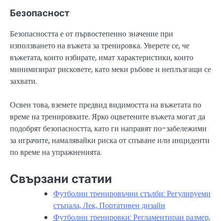
Безопасност
Безопасността е от първостепенно значение при
използването на въжета за тренировка. Уверете се, че
въжетата, които избирате, имат характеристики, които
минимизират рисковете, като меки ръбове и неплъзгащи се
захвати.
Освен това, вземете предвид видимостта на въжетата по
време на тренировките. Ярко оцветените въжета могат да
подобрят безопасността, като ги направят по-забележими
за играчите, намалявайки риска от спъване или инциденти
по време на упражненията.
Свързани статии
Футболни тренировъчни стълби: Регулируеми
стъпала, Лек, Портативен дизайн
Футболни тренировки: Регламентиран размер,