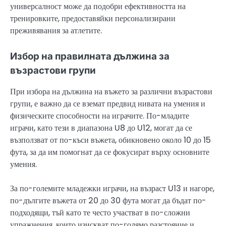
универсалност може да подобри ефективността на
тренировките, предоставяйки персонализирани
преживявания за атлетите.
Избор на правилната дължина за
възрастови групи
При избора на дължина на въжето за различни възрастови
групи, е важно да се вземат предвид нивата на умения и
физическите способности на играчите. По-младите
играчи, като тези в диапазона U8 до U12, могат да се
възползват от по-къси въжета, обикновено около 10 до 15
фута, за да им помогнат да се фокусират върху основните
умения.
За по-големите младежки играчи, на възраст U13 и нагоре,
по-дългите въжета от 20 до 30 фута могат да бъдат по-
подходящи, тъй като те често участват в по-сложни
упражнения, които изискват по-голямо разстояние и