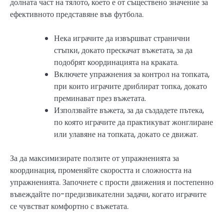
долната част на тялото, което е от съществено значение за
ефективното представяне във футбола.
Нека играчите да извършват странични
стъпки, докато прескачат въжетата, за да
подобрят координацията на краката.
Включете упражнения за контрол на топката,
при които играчите дриблират топка, докато
преминават през въжетата.
Използвайте въжета, за да създадете пътека,
по която играчите да практикуват жонглиране
или улавяне на топката, докато се движат.
За да максимизирате ползите от упражненията за
координация, променяйте скоростта и сложността на
упражненията. Започнете с прости движения и постепенно
въвеждайте по-предизвикателни задачи, когато играчите
се чувстват комфортно с въжетата.