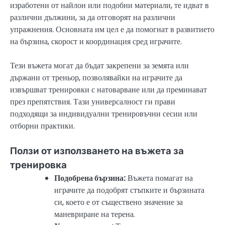
изработени от найлон или подобни материали, те идват в
различни дължини, за да отговорят на различни
упражнения. Основната им цел е да помогнат в развитието
на бързина, скорост и координация сред играчите.
Тези въжета могат да бъдат закрепени за земята или
държани от треньор, позволявайки на играчите да
извършват тренировки с натоварване или да преминават
през препятствия. Тази универсалност ги прави
подходящи за индивидуални тренировъчни сесии или
отборни практики.
Ползи от използването на въжета за
тренировка
Подобрена бързина:
Въжета помагат на
играчите да подобрят стъпките и бързината
си, което е от съществено значение за
маневриране на терена.