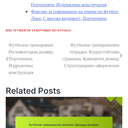
Портативен, Издръжлива конструкция
Флагове за помощници на терена по футбол:
Леки, С висока видимост, Портативни
ИНСТРУМЕНТИ ЗА КОУЧИНГ ПО ФУТБОЛ
Футболни тренировки:
Футболни тренировъчни
Post
Регламентиран размер,
тетрадки: Водоустойчиви
navigation
Портативен,
страници, Компактен размер,
Издръжлива
Структурирано оформление
конструкция
Related Posts