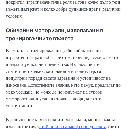
покрития играят значителна роля за това колко дълго тези
въжета издържат и колко добре функционират в различни
условия.
Обичайни материали, използвани в
тренировъчните въжета
Въжетата за тренировка по футбол обикновено са
изработени от разнообразие от материали, всеки от които
предлага уникални предимства. Издръжливите
синтетични влакна, като найлон и полиестер, са
популярни поради своята здравина и устойчивост на
износване. Естествените влакна, като памук, предлагат по-
меко усещане, но може да не издържат на сурови
метеорологични условия толкова добре, колкото
синтетичните.
В допълнение към основните материали, много въжета
имат покрития,
устойчиви на атмосферни условия
, които