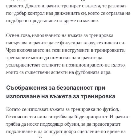
времето. Докато играчите тренират с въжета, те развиват
по-добър контрол над движенията си, което се отразява на
подобрено представяне по време на мачове.
Освен това, използването на въжета за тренировка
насърчава играчите да се фокусират върху техниката си.
Чрез включването на тези инструменти в тренировките,
треньорите могат да помогнат на играчите да
усъвършенстват стъпките и позиционирането на тялото,
които са съществени аспекти на футболната игра.
Съображения за безопасност при
използване на въжета за тренировка
Когато се използват въжета за тренировка по футбол,
безопасността винаги трябва да бъде приоритет. Играчите
трябва да носят подходящо обувки, за да предотвратят
подхлъзване и да осигурят добро сцепление по време на