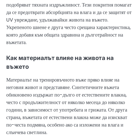
подобряват тяхната издръжливост. Тези покрития помагат
да се предотврати абсорбцията на влага и да се защитят от
UV увреждане, удължавайки живота на въжето.
Укрепеното шиене е друга често срещана характеристика,
която добавя към общата здравина и дълготрайност на
въжетата.
Как материалът влияе на живота на
въжето
Материалът на тренировъчното въже пряко влияе на
неговия живот и представяне. Синтетичните въжета
обикновено издържат по-дълго от естествените влакна,
често с продължителност от няколко месеца до няколко
години, в зависимост от употребата и грижата. От друга
страна, въжетата от естествени влакна може да изискват
по-честа подмяна, особено ако са изложени на влага и
слънчева светлина.