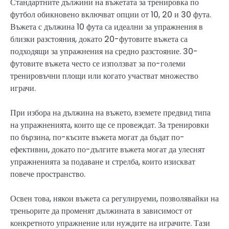
Стандартните дължини на въжетата за тренировка по
футбол обикновено включват опции от 10, 20 и 30 фута.
Въжета с дължина 10 фута са идеални за упражнения в
близки разстояния, докато 20-футовите въжета са
подходящи за упражнения на средно разстояние. 30-
футовите въжета често се използват за по-големи
тренировъчни площи или когато участват множество
играчи.
При избора на дължина на въжето, вземете предвид типа
на упражненията, които ще се провеждат. За тренировки
по бързина, по-късите въжета могат да бъдат по-
ефективни, докато по-дългите въжета могат да улеснят
упражненията за подаване и стрелба, които изискват
повече пространство.
Освен това, някои въжета са регулируеми, позволявайки на
треньорите да променят дължината в зависимост от
конкретното упражнение или нуждите на играчите. Тази