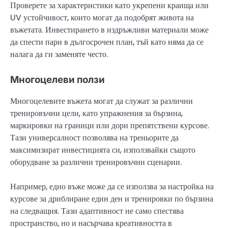
Проверете за характеристики като укрепени краища или
UV устойчивост, които могат да подобрят живота на
въжетата. Инвестирането в издръжливи материали може
да спести пари в дългосрочен план, тъй като няма да се
налага да ги заменяте често.
Многоцелеви ползи
Многоцелевите въжета могат да служат за различни
тренировъчни цели, като упражнения за бързина,
маркировки на граници или дори препятствени курсове.
Тази универсалност позволява на треньорите да
максимизират инвестицията си, използвайки същото
оборудване за различни тренировъчни сценарии.
Например, едно въже може да се използва за настройка на
курсове за дриблиране един ден и тренировки по бързина
на следващия. Тази адаптивност не само спестява
пространство, но и насърчава креативността в