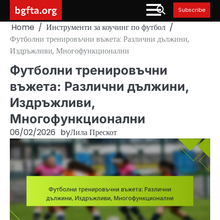
Skip
bgfta.org
Subscribe
to
Home
Инструменти за коучинг по футбол
content
Футболни тренировъчни въжета: Различни дължини,
Издръжливи, Многофункционални
Футболни тренировъчни
въжета: Различни дължини,
Издръжливи,
Многофункционални
06/02/2026
by
Лила Прескот