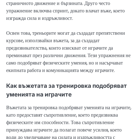
страничното движение и бързината. Друго често
упражнение включва спринт, докато влачат въже, което
изгражда сила и издръжливост.
Освен това, треньорите могат да създадат препятствени
курсове, използвайки въжета, за да създадат
предизвикателства, които изискват от играчите да
преминават през различни движения. Тези упражнения не
само подобряват физическите умения, но и насърчават
екипната работа и комуникацията между играчите.
Как въжетата за тренировка подобряват
уменията на играчите
Въжетата за тренировка подобряват уменията на играчите,
като предоставят съпротивление, което предизвиква
физическите им способности. Това съпротивление
принуждава играчите да полагат повече усилия, което
води до увеличаване на силата и издръжливостта с