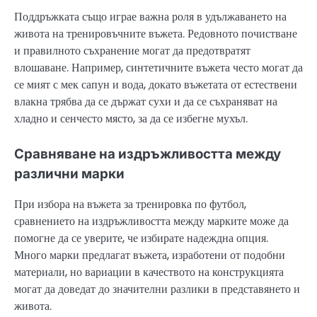
Поддръжката също играе важна роля в удължаването на
живота на тренировъчните въжета. Редовното почистване
и правилното съхранение могат да предотвратят
влошаване. Например, синтетичните въжета често могат да
се мият с мек сапун и вода, докато въжетата от естествени
влакна трябва да се държат сухи и да се съхраняват на
хладно и сенчесто място, за да се избегне мухъл.
Сравняване на издръжливостта между
различни марки
При избора на въжета за тренировка по футбол,
сравнението на издръжливостта между марките може да
помогне да се уверите, че избирате надеждна опция.
Много марки предлагат въжета, изработени от подобни
материали, но вариации в качеството на конструкцията
могат да доведат до значителни разлики в представянето и
живота.